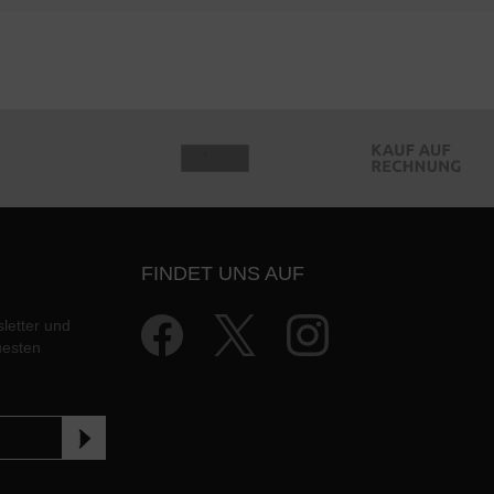
FINDET UNS AUF
letter und
uesten