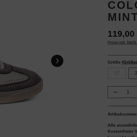
COL
MIN
119,00 
Preise inkl. MwSt
Größe
(Größe
37
Produkt 
Artikelnumme
Alle auswählb
Kostenfreier 