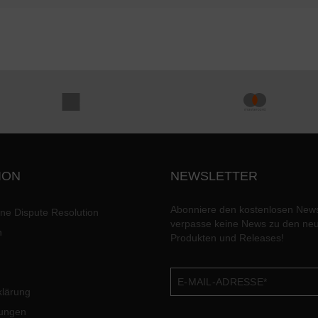
ION
NEWSLETTER
Abonniere den kostenlosen News
ine Dispute Resolution
verpasse keine News zu den ne
n
Produkten und Releases!
klärung
lungen