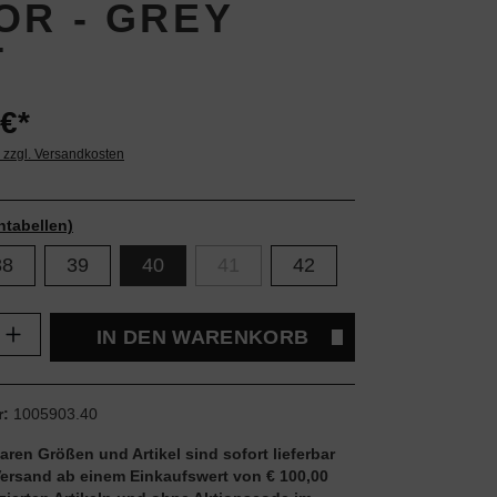
OR - GREY
T
€*
. zzgl. Versandkosten
ntabellen)
38
39
40
41
42
Anzahl: Gib den gewünschten Wert ein oder
IN DEN WARENKORB
r:
1005903.40
aren Größen und Artikel sind sofort lieferbar
Versand ab einem Einkaufswert von € 100,00