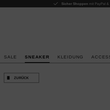
Sicher Shoppen
mit PayPal & 
 springen
Zur Hauptnavigation springen
SALE
SNEAKER
KLEIDUNG
ACCES
ZURÜCK