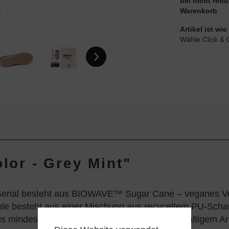
bei nicht red
Warenkorb
Artikel ist w
Wähle Click & 
olor - Grey Mint"
Serial besteht aus BIOWAVE™ Sugar Cane – veganes Ve
le besteht aus einer Mischung aus recyceltem PU-Schau
us mindestens 40% Naturkautschuk aus nachhaltigem An