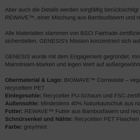
Aber auch die Details werden sorgfältig berücksichti
REWAVE™, einer Mischung aus Bambusfasern und re
Alle Materialien stammen von BSCI Fairtrade-zertifiz
sicherstellen. GENESIS's Mission konzentriert sich a
GENESIS wurde mit dem Engagement gegründet, Innovat
Mainstream-Marken und legen Wert auf außergewöhnli
Obermaterial & Logo:
BIOWAVE™ Cornwaste – vegane
recyceltem PET
Einlegesohle:
Recycelter PU-Schaum und FSC-zertifi
Außensohle:
Mindestens 40% Naturkautschuk aus na
Futter:
REWAVE™ Futter aus Bambusfasern und rec
Schnürsenkel und Nähte:
Recycelten PET Flaschen 
Farbe:
grey/mint