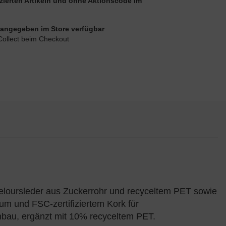
uzierten Artikeln und ohne Aktionscode im
ie angegeben im Store verfügbar
Collect beim Checkout
loursleder aus Zuckerrohr und recyceltem PET sowie
m und FSC-zertifiziertem Kork für
bau, ergänzt mit 10% recyceltem PET.