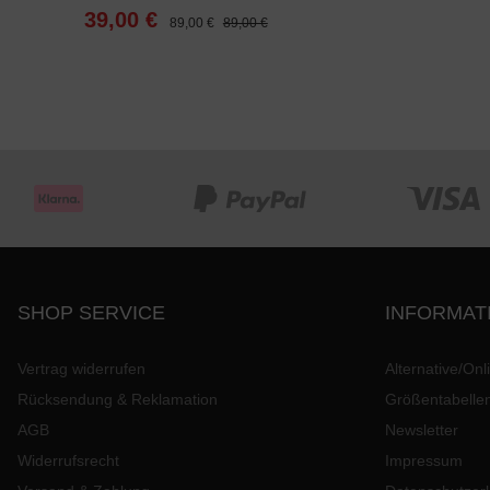
39,00 €
89,00 €
89,00 €
SHOP SERVICE
INFORMAT
Vertrag widerrufen
Alternative/Onl
Rücksendung & Reklamation
Größentabelle
AGB
Newsletter
Widerrufsrecht
Impressum