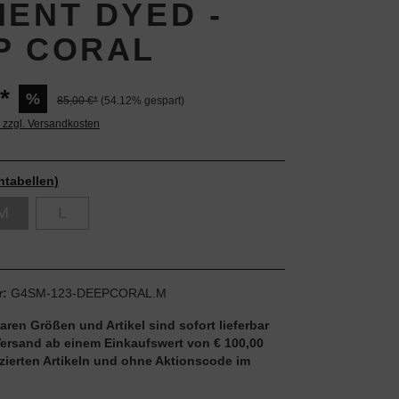
MENT DYED -
P CORAL
*
%
85,00 €*
(54.12% gespart)
. zzgl. Versandkosten
ntabellen)
M
L
r:
G4SM-123-DEEPCORAL.M
aren Größen und Artikel sind sofort lieferbar
Versand ab einem Einkaufswert von € 100,00
uzierten Artikeln und ohne Aktionscode im