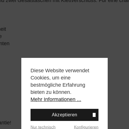
 zwei Gesäßtaschen mit Klettverschluss. Für eine charak
eit
e
nten
Diese Website verwendet
Cookies, um eine
bestmögliche Erfahrung
bieten zu können.
Mehr Informationen ...
Akzeptieren
ntie!
Nur technisch
Konfigurieren