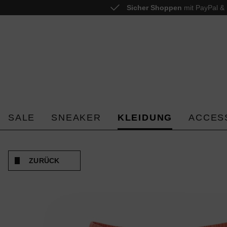
Sicher Shoppen
mit PayPal & 
 springen
Zur Hauptnavigation springen
SALE
SNEAKER
KLEIDUNG
ACCES
ZURÜCK