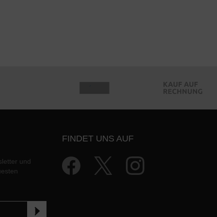
FINDET UNS AUF
letter und
uesten