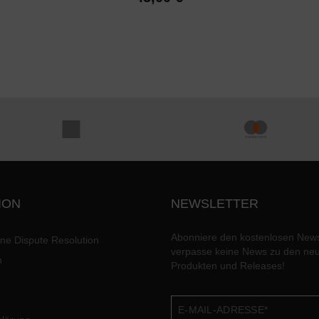
ION
NEWSLETTER
Abonniere den kostenlosen News
ine Dispute Resolution
verpasse keine News zu den ne
n
Produkten und Releases!