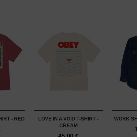
IRT - RED
LOVE IN A VOID T-SHIRT -
WORK SH
CREAM
€
45,00 €