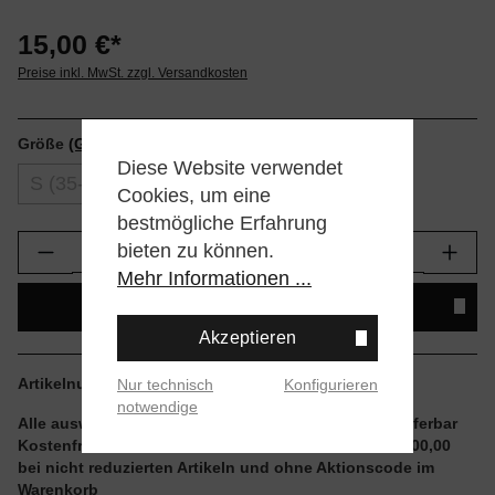
15,00 €*
Preise inkl. MwSt. zzgl. Versandkosten
Größe
(Größentabellen)
Diese Website verwendet
S (35-37)
M (38-42)
Cookies, um eine
bestmögliche Erfahrung
Produkt Anzahl: Gib den gewünschten Wert e
bieten zu können.
Mehr Informationen ...
IN DEN WARENKORB
Akzeptieren
Artikelnummer:
W556A26FLO-IVO.M
Nur technisch
Konfigurieren
notwendige
Alle auswählbaren Größen und Artikel sind sofort lieferbar
Kostenfreier Versand ab einem Einkaufswert von € 100,00
bei nicht reduzierten Artikeln und ohne Aktionscode im
Warenkorb