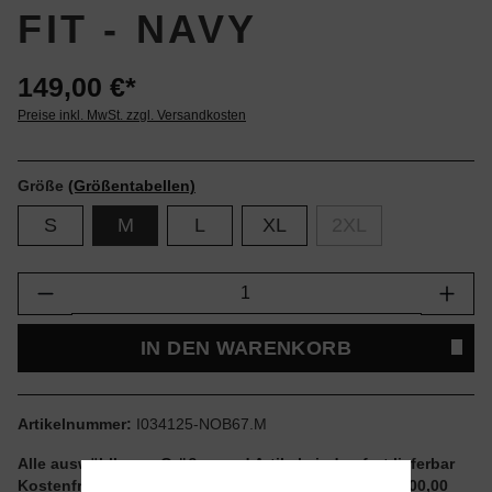
FIT - NAVY
149,00 €*
Preise inkl. MwSt. zzgl. Versandkosten
Größe
(Größentabellen)
S
M
L
XL
2XL
Produkt Anzahl: Gib den gewünschten Wert e
IN DEN WARENKORB
Artikelnummer:
I034125-NOB67.M
Alle auswählbaren Größen und Artikel sind sofort lieferbar
Kostenfreier Versand ab einem Einkaufswert von € 100,00