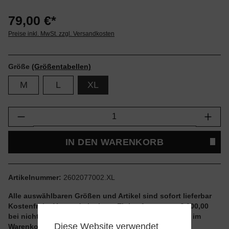
79,00 €*
Preise inkl. MwSt. zzgl. Versandkosten
Größe
(Größentabellen)
M
L
XL
Produkt Anzahl: Gib den gewünschten Wert e
IN DEN WARENKORB
Artikelnummer:
2602077002.XL
Alle auswählbaren Größen und Artikel sind sofort lieferbar
Kostenfreier Versand ab einem Einkaufswert von € 100,00
bei nicht reduzierten Artikeln und ohne Aktionscode im
Diese Website verwendet
Warenkorb