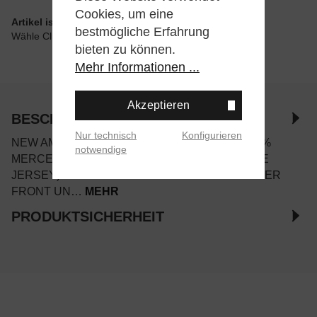
Cookies, um eine
Artikel ist wie angegeben im Store verfügbar
bestmögliche Erfahrung
Wähle Click & Collect beim Checkout
bieten zu können.
Mehr Informationen ...
Akzeptieren
BESCHREIBUNG
Nur technisch
Konfigurieren
NEW AMSTERDAM ECLIPSE T-SHIRT AUS 100%
notwendige
MERCERISIERTER BAUMWOLLE (165G SINGLE
JERSEY) MIT GEDRUCKTEM ARTWORK AUF DER
FRONT UN…
MEHR
PRODUKTSICHERHEIT