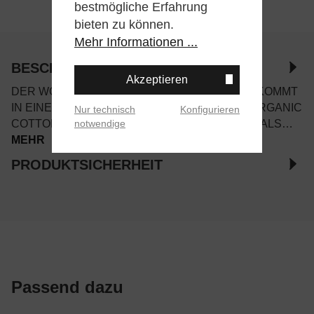
bestmögliche Erfahrung
bieten zu können.
Mehr Informationen ...
BESCHREIBUNG
Akzeptieren
DER WOOD WOOD CURT STRICKPULLOVER KOMMT
IN EINEM UNISEX STANDARD-FIT UND AUS ORGANIC
Nur technisch
Konfigurieren
notwendige
COTTON. DER CARDIGAN HAT EINEN RUNDHALS…
MEHR
PRODUKTSICHERHEIT
Passend dazu