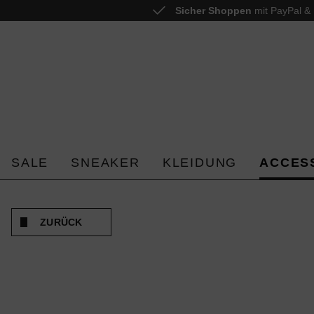
Sicher Shoppen
mit PayPal & 
 springen
Zur Hauptnavigation springen
SALE
SNEAKER
KLEIDUNG
ACCES
ZURÜCK