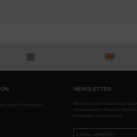
ION
NEWSLETTER
Abonniere den kostenlosen News
ine Dispute Resolution
verpasse keine News zu den ne
n
Produkten und Releases!