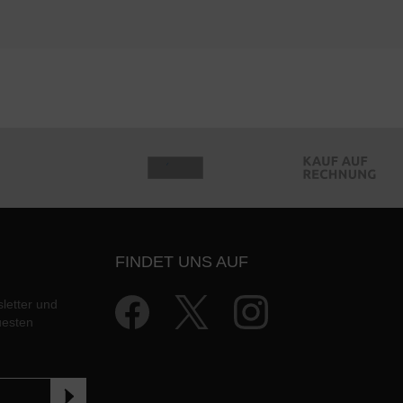
FINDET UNS AUF
letter und
uesten