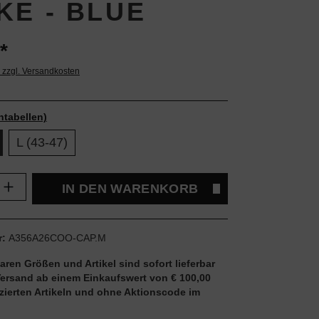
KE - BLUE
*
. zzgl. Versandkosten
ntabellen)
L (43-47)
Anzahl: Gib den gewünschten Wert ein oder
IN DEN WARENKORB
r:
A356A26COO-CAP.M
aren Größen und Artikel sind sofort lieferbar
Versand ab einem Einkaufswert von € 100,00
uzierten Artikeln und ohne Aktionscode im