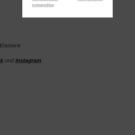
notwendige
Elastane
ok
und
Instagram