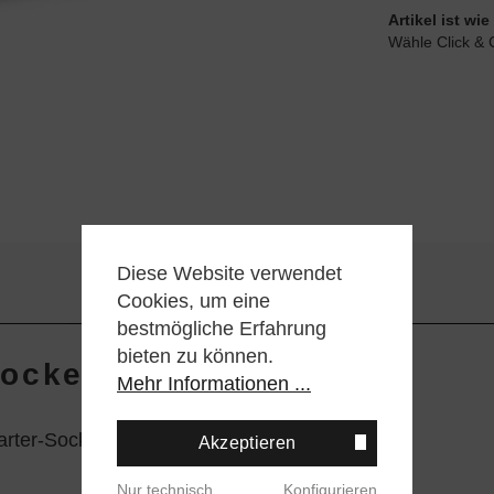
Artikel ist w
Wähle Click & 
Diese Website verwendet
Cookies, um eine
bestmögliche Erfahrung
bieten zu können.
ocke - Blue"
Mehr Informationen ...
uarter-Socke aus gekämmter Baumwolle.
Akzeptieren
Nur technisch
Konfigurieren