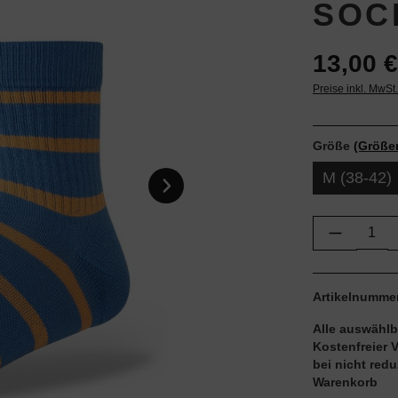
SOC
13,00 €
Preise inkl. MwSt
Größe
(Größe
M (38-42)
Produkt 
Artikelnumme
Alle auswählb
Kostenfreier 
bei nicht red
Warenkorb