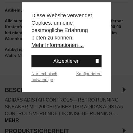
Artikelnummer:
KI6121.37.1.3
Diese Website verwendet
Alle auswählbaren Größen und Artikel sind sofort lieferbar
Cookies, um eine
Kostenfreier Versand ab einem Einkaufswert von € 100,00
bestmögliche Erfahrung
bei nicht reduzierten Artikeln und ohne Aktionscode im
bieten zu können.
Warenkorb
Mehr Informationen ...
Artikel ist wie angegeben im Store verfügbar
Wähle Click & Collect beim Checkout
Akzeptieren
Nur technisch
Konfigurieren
notwendige
BESCHREIBUNG
ADIDAS ADISTAR CONTROL 5 – RETRO RUNNING
SNEAKER MIT 2000ER VIBES DER ADIDAS ADISTAR
CONTROL 5 VERBINDET IKONISCHE RUNNING-…
MEHR
PRODUKTSICHERHEIT