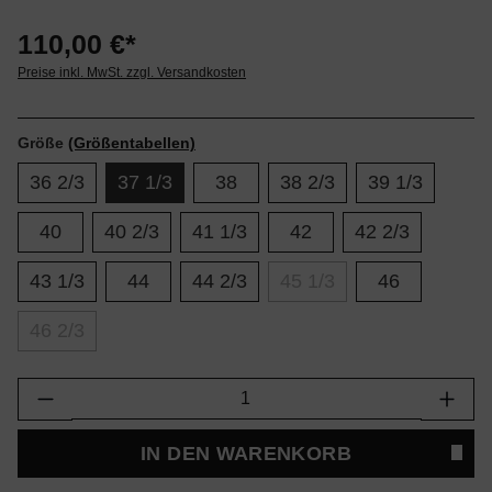
110,00 €*
Preise inkl. MwSt. zzgl. Versandkosten
Größe
(Größentabellen)
36 2/3
37 1/3
38
38 2/3
39 1/3
40
40 2/3
41 1/3
42
42 2/3
43 1/3
44
44 2/3
45 1/3
46
46 2/3
Produkt Anzahl: Gib den gewünschten Wert e
IN DEN WARENKORB