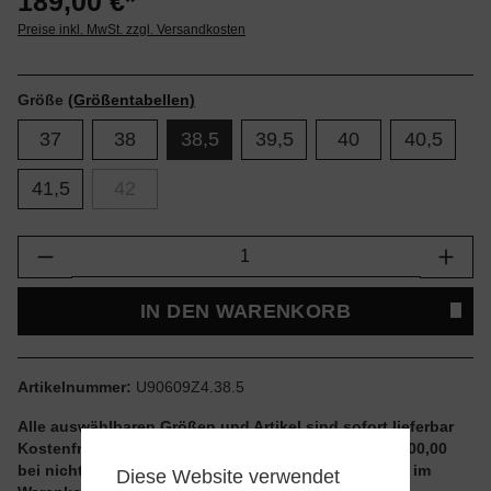
189,00 €*
Preise inkl. MwSt. zzgl. Versandkosten
Größe
(Größentabellen)
37
38
38,5
39,5
40
40,5
41,5
42
Produkt Anzahl: Gib den gewünschten Wert e
IN DEN WARENKORB
Artikelnummer:
U90609Z4.38.5
Alle auswählbaren Größen und Artikel sind sofort lieferbar
Kostenfreier Versand ab einem Einkaufswert von € 100,00
bei nicht reduzierten Artikeln und ohne Aktionscode im
Diese Website verwendet