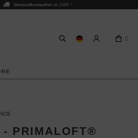
Versandkostenfrei
ab 100€ *
0
ORE
NCE
6 - PRIMALOFT®