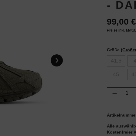
- DA
99,00 €
Preise inkl. MwSt
Größe
(Größe
41,5
45
4
Produkt 
Artikelnumme
Alle auswählb
Kostenfreier 