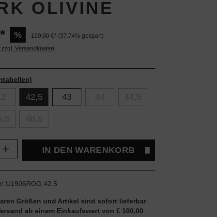
RK OLIVINE
*
%
159,00 €*
(37.74% gespart)
. zzgl. Versandkosten
ntabellen)
42
42,5
43
44
44,5
5,5
46,5
Anzahl: Gib den gewünschten Wert ein oder
IN DEN WARENKORB
r:
U1906ROG.42.5
aren Größen und Artikel sind sofort lieferbar
Versand ab einem Einkaufswert von € 100,00