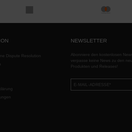
ION
NEWSLETTER
Abonniere den kostenlosen News
ine Dispute Resolution
verpasse keine News zu den ne
n
Produkten und Releases!
klärung
lungen