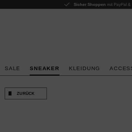
Sicher Shoppen
mit PayPal & 
 springen
Zur Hauptnavigation springen
SALE
SNEAKER
KLEIDUNG
ACCES
ZURÜCK