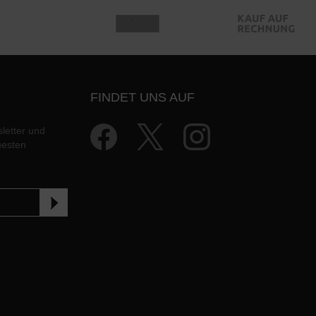
FINDET UNS AUF
letter und
uesten