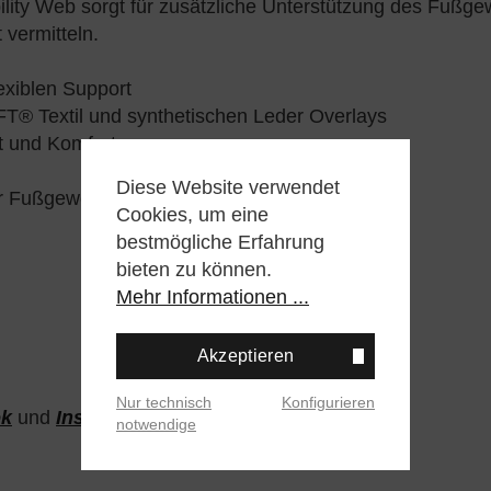
lity Web sorgt für zusätzliche Unterstützung des Fußg
vermitteln.
exiblen Support
T® Textil und synthetischen Leder Overlays
t und Komfort
Diese Website verwendet
hr Fußgewölbestützung
Cookies, um eine
bestmögliche Erfahrung
bieten zu können.
Mehr Informationen ...
Akzeptieren
Nur technisch
Konfigurieren
ok
und
Instagram
notwendige