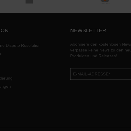
ION
NEWSLETTER
Abonniere den kostenlosen News
ine Dispute Resolution
verpasse keine News zu den ne
n
Produkten und Releases!
klärung
lungen