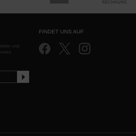
FINDET UNS AUF
letter und
uesten