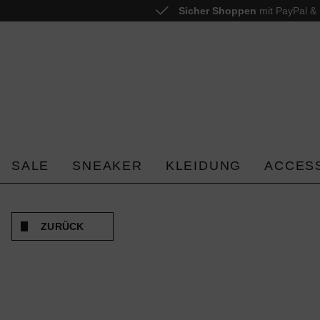
Sicher Shoppen
mit PayPal & 
 springen
Zur Hauptnavigation springen
SALE
SNEAKER
KLEIDUNG
ACCES
ZURÜCK