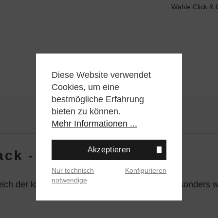
Wähle Click & 
Diese Website verwendet
Cookies, um eine
bestmögliche Erfahrung
bieten zu können.
Mehr Informationen ...
Akzeptieren
ck - White"
Nur technisch
Konfigurieren
notwendige
eich der klassischen Crew Socke ist sie aus besonders