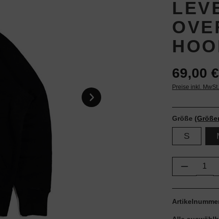
LEVE
OVE
HOO
69,00 €
Preise inkl. MwSt
Größe
(Größe
S
Produkt 
Artikelnumme