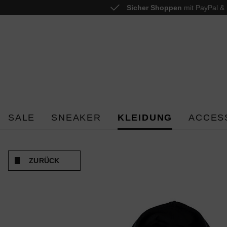
Sicher Shoppen
mit PayPal & 
 springen
Zur Hauptnavigation springen
SALE
SNEAKER
KLEIDUNG
ACCES
ZURÜCK