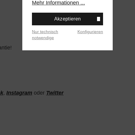
Mehr Informationen ...
Akzeptieren
Nur technisch
Konfigurieren
notwendige
ntie!
ok
,
Instagram
oder
Twitter