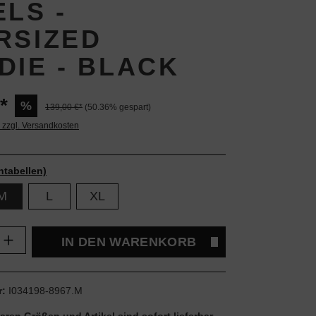
LS -
RSIZED
DIE - BLACK
*
%
139,00 €*
(50.36% gespart)
. zzgl. Versandkosten
ntabellen)
M
L
XL
Anzahl: Gib den gewünschten Wert ein oder
IN DEN WARENKORB
r:
I034198-8967.M