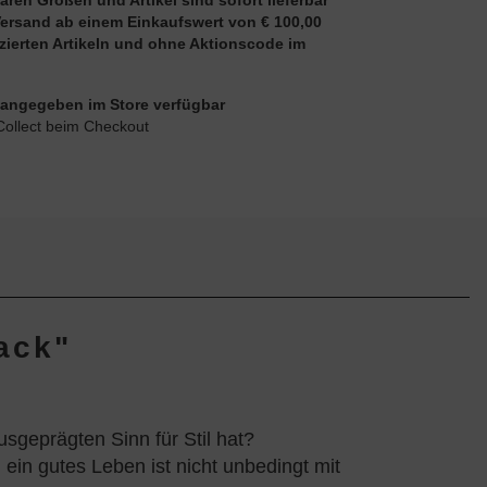
aren Größen und Artikel sind sofort lieferbar
Versand ab einem Einkaufswert von € 100,00
uzierten Artikeln und ohne Aktionscode im
ie angegeben im Store verfügbar
Collect beim Checkout
ack"
sgeprägten Sinn für Stil hat?
 ein gutes Leben ist nicht unbedingt mit