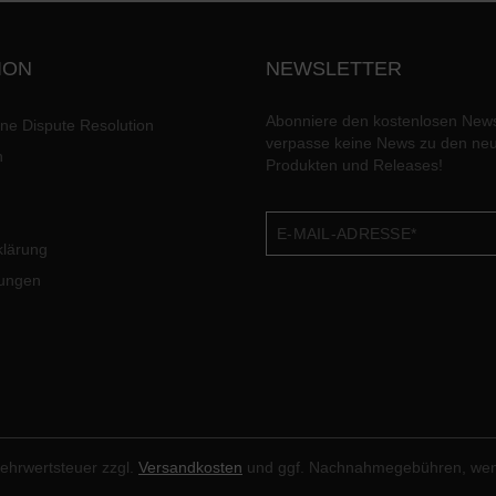
ION
NEWSLETTER
Abonniere den kostenlosen News
ine Dispute Resolution
verpasse keine News zu den ne
n
Produkten und Releases!
klärung
lungen
 Mehrwertsteuer zzgl.
Versandkosten
und ggf. Nachnahmegebühren, wen