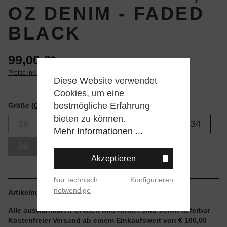
OZ DENIM - FADED
BLACK
99,00 €*
Preise inkl. MwSt. zzgl. Versandkosten
Diese Website verwendet
Cookies, um eine
bestmögliche Erfahrung
Größe
(Größentabellen)
bieten zu können.
29
30
31
32
33
34
Mehr Informationen ...
36
Akzeptieren
Nur technisch
Konfigurieren
notwendige
Artikelnummer:
142010077FBL.36
Alle auswählbaren Größen und Artikel sind sofort lieferbar
Kostenfreier Versand ab einem Einkaufswert von € 100,00