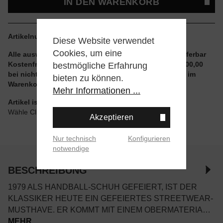
IN DEN WARENKORB
Artikelnummer:
BD7632.40.2.3
Diese Website verwendet
Cookies, um eine
Alle auswählbaren Größen und Artikel sind sofort lieferbar
Kostenfreier Versand ab einem Einkaufswert von € 100,00
bestmögliche Erfahrung
bei nicht reduzierten Artikeln und ohne Aktionscode im
bieten zu können.
Warenkorb
Mehr Informationen ...
Artikel ist wie angegeben im Store verfügbar
Wähle Click & Collect beim Checkout
Akzeptieren
Nur technisch
Konfigurieren
notwendige
BESCHREIBUNG
1979 ALS HANDBALL-SCHUH GEFEIERT, IST DER
KLASSIKER HEUTE EIN GEFEIERTES STREETWEAR-
MUSTHAVE. ER KOMMT MIT EINEM OBERMATERIA…
MEHR