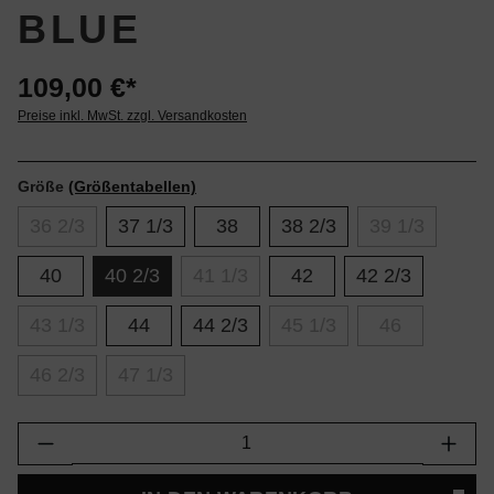
BLUE
109,00 €*
Preise inkl. MwSt. zzgl. Versandkosten
Größe
(Größentabellen)
36 2/3
37 1/3
38
38 2/3
39 1/3
40
40 2/3
41 1/3
42
42 2/3
43 1/3
44
44 2/3
45 1/3
46
46 2/3
47 1/3
Produkt Anzahl: Gib den gewünschten Wert e