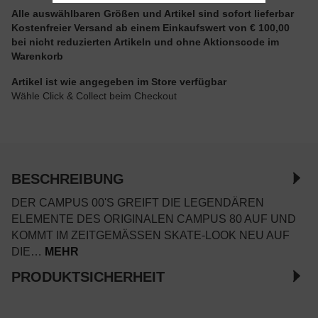
Alle auswählbaren Größen und Artikel sind sofort lieferbar
Kostenfreier Versand ab einem Einkaufswert von € 100,00
bei nicht reduzierten Artikeln und ohne Aktionscode im
Warenkorb
Artikel ist wie angegeben im Store verfügbar
Wähle Click & Collect beim Checkout
BESCHREIBUNG
DER CAMPUS 00'S GREIFT DIE LEGENDÄREN
ELEMENTE DES ORIGINALEN CAMPUS 80 AUF UND
KOMMT IM ZEITGEMÄSSEN SKATE-LOOK NEU AUF D
IE…
MEHR
PRODUKTSICHERHEIT