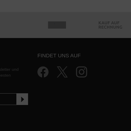
FINDET UNS AUF
letter und
uesten