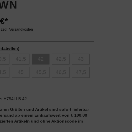
WN
€*
. zzgl. Versandkosten
ntabellen)
0,5
41,5
42
42,5
43
4,5
45
45,5
46,5
47,5
r:
H754LLB.42
aren Größen und Artikel sind sofort lieferbar
Versand ab einem Einkaufswert von € 100,00
uzierten Artikeln und ohne Aktionscode im