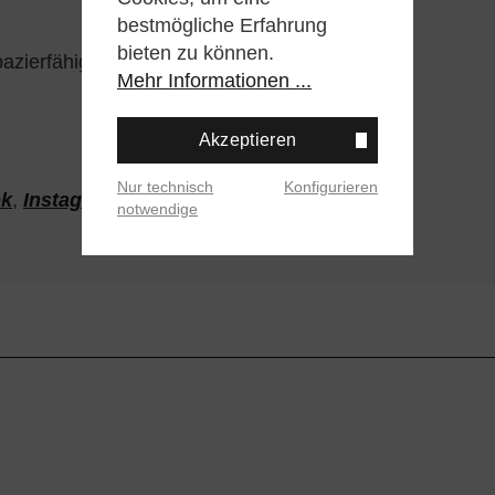
bestmögliche Erfahrung
bieten zu können.
zierfähigkeit
Mehr Informationen ...
Akzeptieren
Nur technisch
Konfigurieren
ok
,
Instagram
oder
Twitter
notwendige