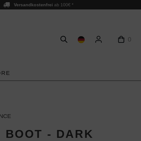
Versandkostenfrei
ab 100€ *
0
ORE
NCE
- BOOT - DARK