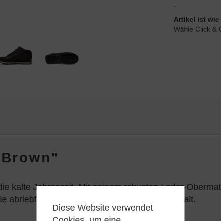
-
Artikel ist w
Wähle Click & 
k Brown"
ie kalte Jahreszeit. Mit seinem robusten Leder-Oberma
 abriebfeste Sohle bietet Grip und sicheren Halt.
Diese Website verwendet
Cookies, um eine