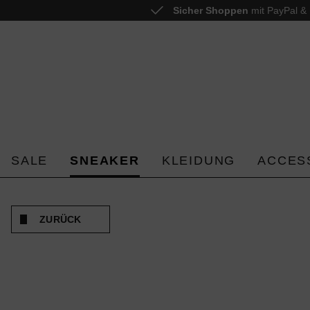
Sicher Shoppen
mit PayPal & 
 springen
Zur Hauptnavigation springen
SALE
SNEAKER
KLEIDUNG
ACCES
ZURÜCK