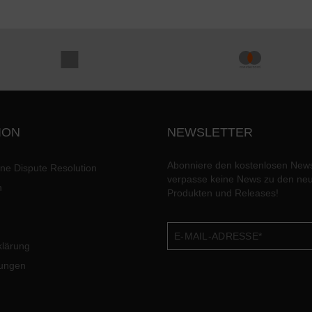
ION
NEWSLETTER
Abonniere den kostenlosen News
ine Dispute Resolution
verpasse keine News zu den ne
n
Produkten und Releases!
klärung
lungen