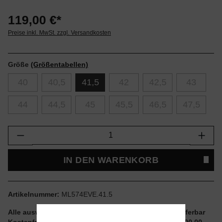
119,00 €*
Preise inkl. MwSt. zzgl. Versandkosten
Größe
(Größentabellen)
40
40,5
41,5
42
42,5
43
44
44,5
45
45,5
46,5
47,5
Produkt Anzahl: Gib den gewünschten Wert e
IN DEN WARENKORB
Artikelnummer:
ML574EVE.41.5
Alle auswählbaren Größen und Artikel sind sofort lieferbar
Kostenfreier Versand ab einem Einkaufswert von € 100,00