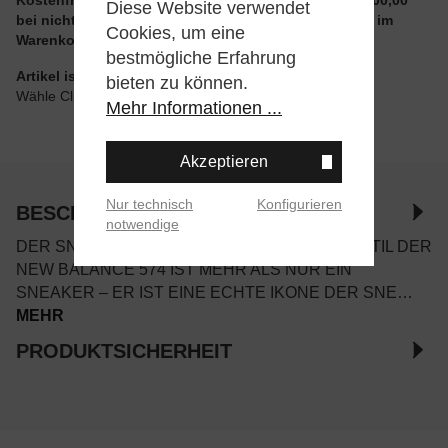
Diese Website verwendet
bei nicht reduzierten Artikeln und ohne Aktionscode im
Cookies, um eine
Warenkorb
bestmögliche Erfahrung
Artikel ist wie angegeben im Store verfügbar
bieten zu können.
Wähle Click & Collect beim Checkout
Mehr Informationen ...
Akzeptieren
Nur technisch
Konfigurieren
BESCHREIBUNG
notwendige
DER SNEAKER-KLASSIKER MIT ZEITLOSEM STIL DER
NEW BALANCE 574 IST MEHR ALS NUR EIN
SNEAKER – ER IST EINE ECHTE IKONE DER SNE…
MEHR
PRODUKTSICHERHEIT